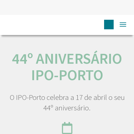
HOME
NÓS IPO
COMUNICAÇÃO
EVENTOS
44º
Togg
ANIVERSÁRIO IPO-PORTO
navi
44º ANIVERSÁRIO
IPO-PORTO
O IPO-Porto celebra a 17 de abril o seu
44º aniversário.