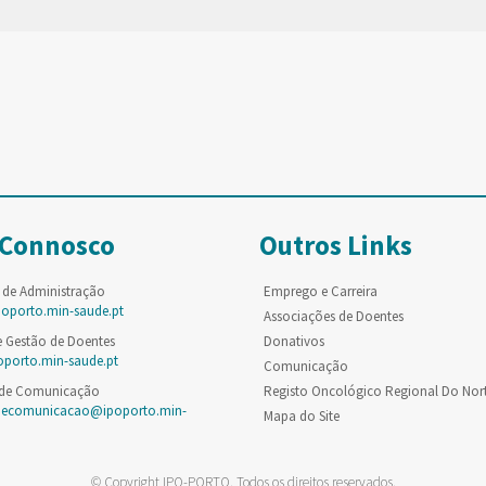
 Connosco
Outros Links
 de Administração
Emprego e Carreira
poporto.min-saude.pt
Associações de Doentes
e Gestão de Doentes
Donativos
oporto.min-saude.pt
Comunicação
 de Comunicação
Registo Oncológico Regional Do Nor
decomunicacao@ipoporto.min-
Mapa do Site
© Copyright IPO-PORTO. Todos os direitos reservados.