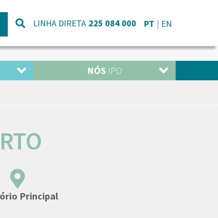
LINHA DIRETA
225 084 000
PT
EN
NÓS
IPO
ORTO
ório Principal