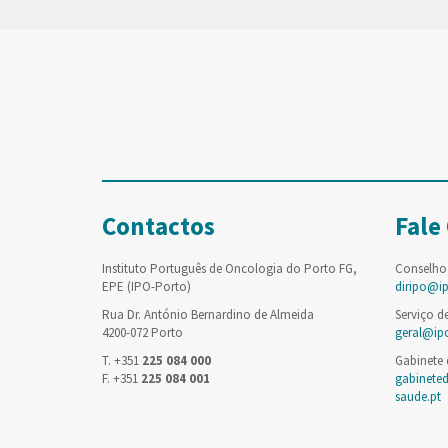
Contactos
Fale
Instituto Português de Oncologia do Porto FG,
Conselho
EPE (IPO-Porto)
diripo@i
Rua Dr. António Bernardino de Almeida
Serviço d
4200-072 Porto
geral@ip
T. +351
225 084 000
Gabinete
F. +351
225 084 001
gabinete
saude.pt