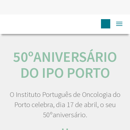
HOME
NÓS IPO
COMUNICAÇÃO
EVENTOS
Togg
50ºANIVERSÁRIO DO IPO PORTO
navi
50ºANIVERSÁRIO
DO IPO PORTO
O Instituto Português de Oncologia do
Porto celebra, dia 17 de abril, o seu
50ºaniversário.