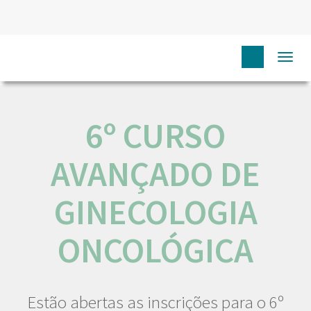
HOME
NÓS IPO
COMUNICAÇÃO
EVENTOS
6º
Togg
CURSO AVANÇADO DE GINECOLOGIA ONCOLÓGICA
navi
6º CURSO
AVANÇADO DE
GINECOLOGIA
ONCOLÓGICA
Estão abertas as inscrições para o 6º