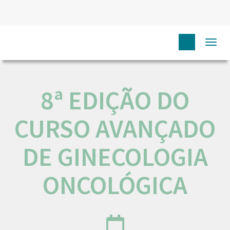
HOME
NÓS IPO
COMUNICAÇÃO
EVENTOS
8ª
Togg
EDIÇÃO DO CURSO AVANÇADO DE GINECOLOGIA ONCOLÓGICA
navi
8ª EDIÇÃO DO
CURSO AVANÇADO
DE GINECOLOGIA
ONCOLÓGICA