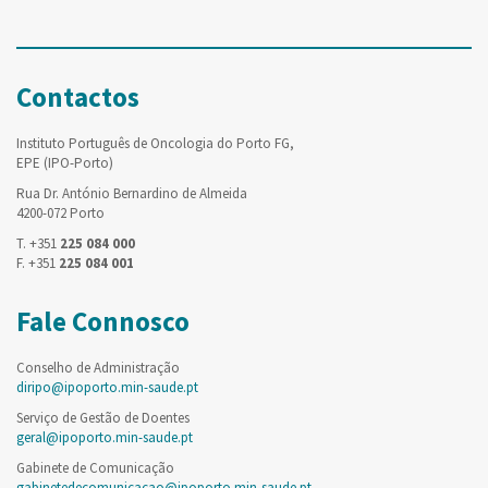
Contactos
Instituto Português de Oncologia do Porto FG,
EPE (IPO-Porto)
Rua Dr. António Bernardino de Almeida
4200-072 Porto
T. +351
225 084 000
F. +351
225 084 001
Fale Connosco
Conselho de Administração
diripo@ipoporto.min-saude.pt
Serviço de Gestão de Doentes
geral@ipoporto.min-saude.pt
Gabinete de Comunicação
gabinetedecomunicacao@ipoporto.min-saude.pt