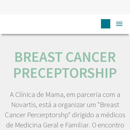
HOME
NÓS IPO
COMUNICAÇÃO
EVENTOS
Togg
BREAST CANCER PRECEPTORSHIP
navi
BREAST CANCER
PRECEPTORSHIP
A Clínica de Mama, em parceria com a
Novartis, está a organizar um "Breast
Cancer Percerptorshp" dirigido a médicos
de Medicina Geral e Familiar. O encontro