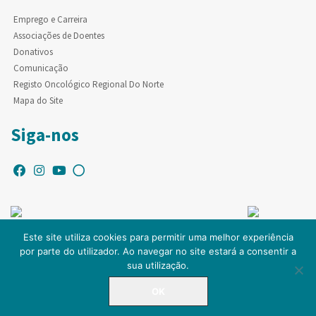
Emprego e Carreira
Associações de Doentes
Donativos
Comunicação
Registo Oncológico Regional Do Norte
Mapa do Site
Siga-nos
Este site utiliza cookies para permitir uma melhor experiência
por parte do utilizador. Ao navegar no site estará a consentir a
© Copyright IPO-PORTO. Todos os direitos reservados.
sua utilização.
OK
LINHA DIRETA
225 084 000