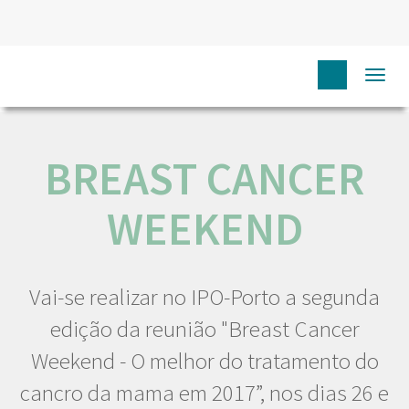
HOME
NÓS IPO
COMUNICAÇÃO
EVENTOS
Togg
BREAST CANCER WEEKEND
navi
BREAST CANCER
WEEKEND
Vai-se realizar no IPO-Porto a segunda
edição da reunião "Breast Cancer
Weekend - O melhor do tratamento do
cancro da mama em 2017”, nos dias 26 e