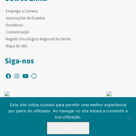
Emprego e Carreira
Associações de Doentes
Donativos
Comunicação
Registo Oncológico Regional Do Norte
Mapa do Site
Siga-nos
Este site utiliza cookies para permitir uma melhor experiência
por parte do utilizador. Ao navegar no site estará a consentir a
© Copyright IPO-PORTO. Todos os direitos reservados.
sua utilização.
OK
LINHA DIRETA
225 084 000