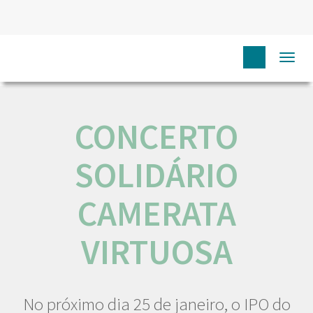
HOME
NÓS IPO
COMUNICAÇÃO
EVENTOS
Togg
CONCERTO SOLIDÁRIO CAMERATA VIRTUOSA
navi
CONCERTO
SOLIDÁRIO
CAMERATA
VIRTUOSA
No próximo dia 25 de janeiro, o IPO do