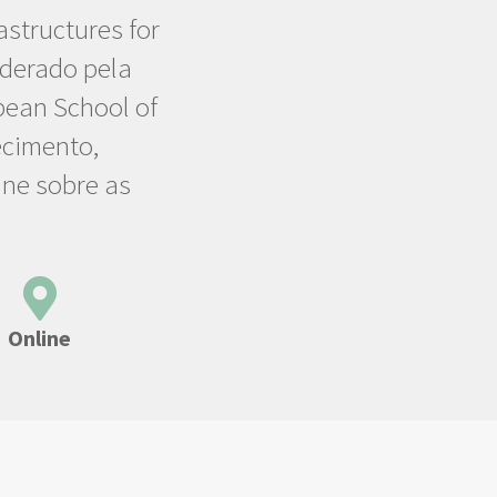
structures for
iderado pela
pean School of
ecimento,
ine sobre as
Online