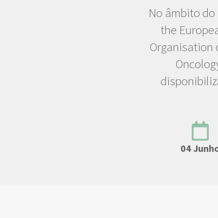
No âmbito do 
the Europea
Organisation 
Oncology
disponibili
04 Junh