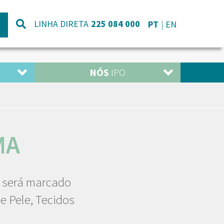
LINHA DIRETA
225 084 000
PT
EN
NÓS
IPO
MA
, será marcado
e Pele, Tecidos