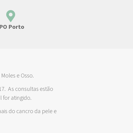
IPO Porto
s Moles e Osso.
517. As consultas estão
for atingido.
nais do cancro da pele e