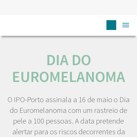
HOME
NÓS IPO
COMUNICAÇÃO
EVENTOS
DIA
Togg
DO EUROMELANOMA
navi
DIA DO
EUROMELANOMA
O IPO-Porto assinala a 16 de maio o Dia
do Euromelanoma com um rastreio de
pele a 100 pessoas. A data pretende
alertar para os riscos decorrentes da