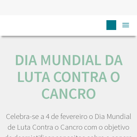
HOME
NÓS IPO
COMUNICAÇÃO
EVENTOS
DIA
Togg
MUNDIAL DA LUTA CONTRA O CANCRO
navi
DIA MUNDIAL DA
LUTA CONTRA O
CANCRO
Celebra-se a 4 de fevereiro o Dia Mundial
de Luta Contra o Cancro com o objetivo