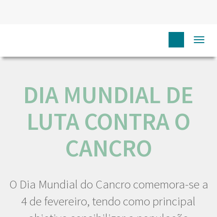
HOME
NÓS IPO
COMUNICAÇÃO
EVENTOS
DIA
Togg
MUNDIAL DE LUTA CONTRA O CANCRO
navi
DIA MUNDIAL DE
LUTA CONTRA O
CANCRO
O Dia Mundial do Cancro comemora-se a
4 de fevereiro, tendo como principal