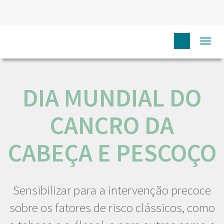
HOME
NÓS IPO
COMUNICAÇÃO
EVENTOS
DIA
Togg
MUNDIAL DO CANCRO DA CABEÇA E PESCOÇO
navi
DIA MUNDIAL DO
CANCRO DA
CABEÇA E PESCOÇO
Sensibilizar para a intervenção precoce
sobre os fatores de risco clássicos, como