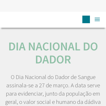
HOME
NÓS IPO
COMUNICAÇÃO
EVENTOS
DIA
Togg
NACIONAL DO DADOR
navi
DIA NACIONAL DO
DADOR
O Dia Nacional do Dador de Sangue
assinala-se a 27 de março. A data serve
para evidenciar, junto da população em
geral, o valor social e humano da dádiva