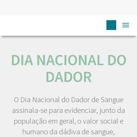
HOME
NÓS IPO
COMUNICAÇÃO
EVENTOS
DIA
Togg
NACIONAL DO DADOR
navi
DIA NACIONAL DO
DADOR
O Dia Nacional do Dador de Sangue
assinala-se para evidenciar, junto da
população em geral, o valor social e
humano da dádiva de sangue,