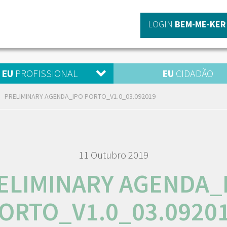
LOGIN
BEM-ME-KER
EU
PROFISSIONAL
EU
CIDADÃO
PRELIMINARY AGENDA_IPO PORTO_V1.0_03.092019
11 Outubro 2019
ELIMINARY AGENDA_
ORTO_V1.0_03.0920