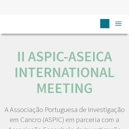
HOME
NÓS IPO
COMUNICAÇÃO
EVENTOS
II
Togg
ASPIC-ASEICA INTERNATIONAL MEETING
navi
II ASPIC-ASEICA
INTERNATIONAL
MEETING
A Associação Portuguesa de Investigação
em Cancro (ASPIC) em parceria com a