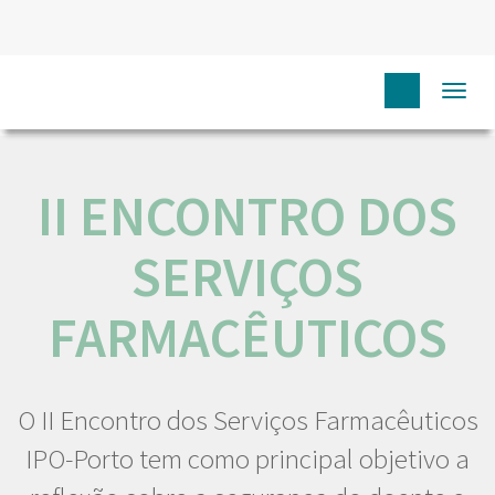
HOME
NÓS IPO
COMUNICAÇÃO
EVENTOS
II
Togg
ENCONTRO DOS SERVIÇOS FARMACÊUTICOS
navi
II ENCONTRO DOS
SERVIÇOS
FARMACÊUTICOS
O II Encontro dos Serviços Farmacêuticos
IPO-Porto tem como principal objetivo a