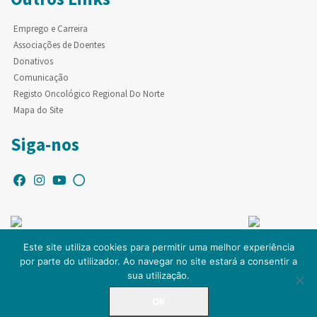
Emprego e Carreira
Associações de Doentes
Donativos
Comunicação
Registo Oncológico Regional Do Norte
Mapa do Site
Siga-nos
Este site utiliza cookies para permitir uma melhor experiência
por parte do utilizador. Ao navegar no site estará a consentir a
© Copyright IPO-PORTO. Todos os direitos reservados.
sua utilização.
OK
LINHA DIRETA
225 084 000