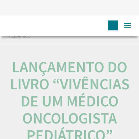
HOME
NÓS IPO
COMUNICAÇÃO
EVENTOS
Togg
LANÇAMENTO DO LIVRO “VIVÊNCIAS DE UM MÉDICO ONCOLOGISTA
navi
PEDIÁTRICO”
LANÇAMENTO DO
LIVRO “VIVÊNCIAS
DE UM MÉDICO
ONCOLOGISTA
PEDIÁTRICO”