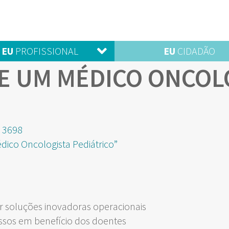
EU
PROFISSIONAL
EU
CIDADÃO
DE UM MÉDICO ONCOL
nho
 3698
dico Oncologista Pediátrico”
 soluções inovadoras operacionais
ssos em benefício dos doentes