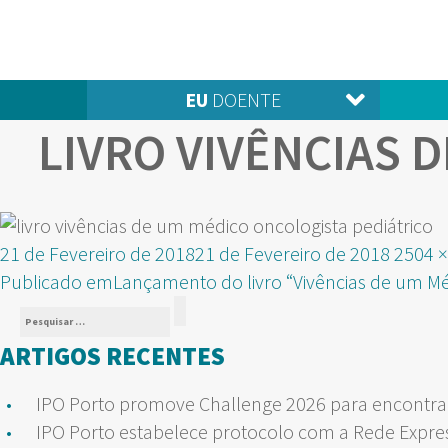
EU
DOENTE
LIVRO VIVÊNCIAS 
Publicado
Tama
21 de Fevereiro de 2018
21 de Fevereiro de 2018
2504 ×
NAVEGAÇÃO
em
real
Publicado em
Lançamento do livro “Vivências de um Mé
Pesquisar
DE
Pesquisar
por:
ARTIGOS RECENTES
ARTIGOS
IPO Porto promove Challenge 2026 para encontrar
IPO Porto estabelece protocolo com a Rede Expre