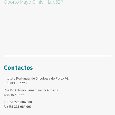
Oporto Mayo Clinic – Lab52®
Contactos
Instituto Português de Oncologia do Porto FG,
EPE (IPO-Porto)
Rua Dr. António Bernardino de Almeida
4200-072 Porto
T. +351
225 084 000
F. +351
225 084 001