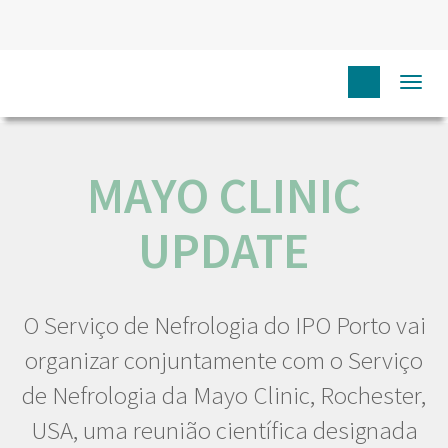
HOME
NÓS IPO
COMUNICAÇÃO
EVENTOS
Togg
MAYO CLINIC UPDATE
navi
MAYO CLINIC
UPDATE
O Serviço de Nefrologia do IPO Porto vai
organizar conjuntamente com o Serviço
de Nefrologia da Mayo Clinic, Rochester,
USA, uma reunião científica designada