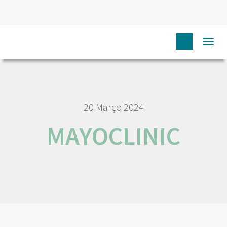
HOME
NÓS IPO
COMUNICAÇÃO
EVENTOS
Togg
MAYOCLINIC
navi
20 Março 2024
MAYOCLINIC