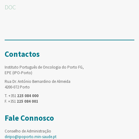
DOC
Contactos
Instituto Português de Oncologia do Porto FG,
EPE (IPO-Porto)
Rua Dr. António Bernardino de Almeida
4200-072 Porto
T. +351
225 084 000
F. +351
225 084 001
Fale Connosco
Conselho de Administração
diripo@ipoporto.min-saude.pt