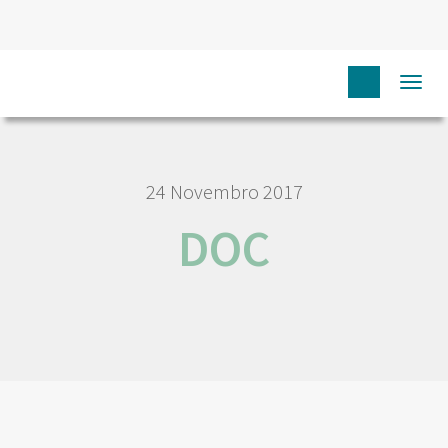
HOME
NÓS IPO
COMUNICAÇÃO
EVENTOS
DOC
Togg
navi
24 Novembro 2017
DOC