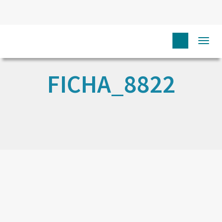
Togg
navi
FICHA_8822