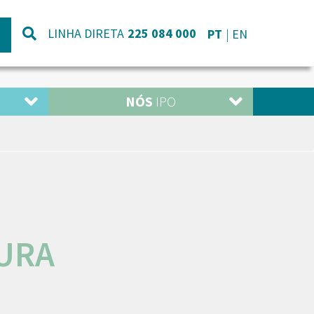
LINHA DIRETA
225 084 000
PT
EN
NÓS
IPO
URA