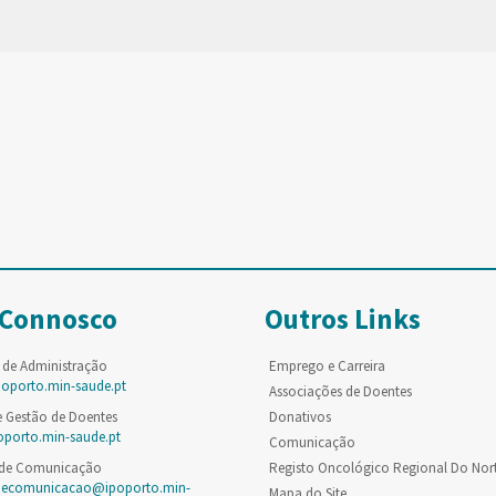
 Connosco
Outros Links
 de Administração
Emprego e Carreira
poporto.min-saude.pt
Associações de Doentes
e Gestão de Doentes
Donativos
oporto.min-saude.pt
Comunicação
 de Comunicação
Registo Oncológico Regional Do Nor
decomunicacao@ipoporto.min-
Mapa do Site