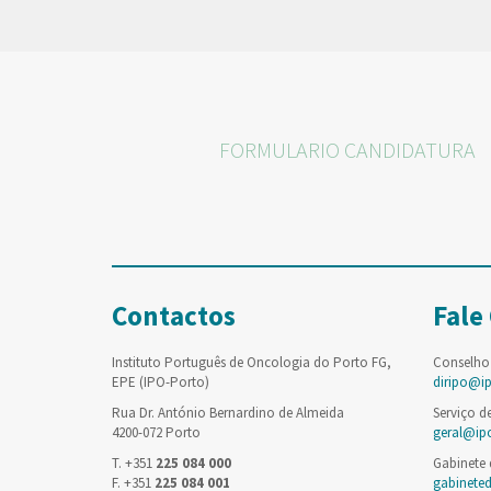
FORMULARIO CANDIDATURA
Contactos
Fale
Instituto Português de Oncologia do Porto FG,
Conselho
EPE (IPO-Porto)
diripo@i
Rua Dr. António Bernardino de Almeida
Serviço d
4200-072 Porto
geral@ip
T. +351
225 084 000
Gabinete
F. +351
225 084 001
gabinete