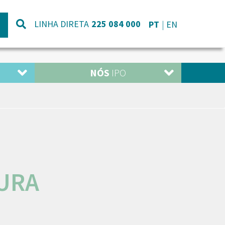
LINHA DIRETA
225 084 000
PT
EN
NÓS
IPO
URA