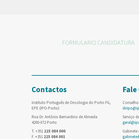
FORMULARIO CANDIDATURA
Contactos
Fale
Instituto Português de Oncologia do Porto FG,
Conselho
EPE (IPO-Porto)
diripo@i
Rua Dr. António Bernardino de Almeida
Serviço d
4200-072 Porto
geral@ip
T. +351
225 084 000
Gabinete
F. +351
225 084 001
gabinete