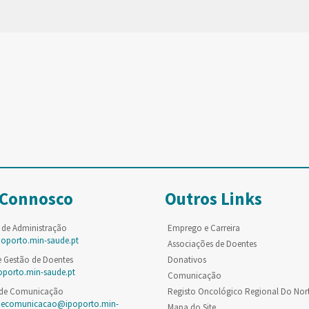
 Connosco
Outros Links
 de Administração
Emprego e Carreira
poporto.min-saude.pt
Associações de Doentes
e Gestão de Doentes
Donativos
oporto.min-saude.pt
Comunicação
 de Comunicação
Registo Oncológico Regional Do Nor
decomunicacao@ipoporto.min-
Mapa do Site