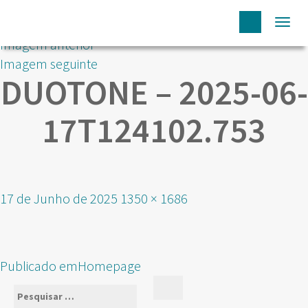
Togg
Imagem anterior
navi
Imagem seguinte
DUOTONE – 2025-06-
17T124102.753
Publicado
Tamanho
17 de Junho de 2025
1350 × 1686
em
real
NAVEGAÇÃO
Publicado em
Homepage
DE
Pesquisar
Pesquisar
ARTIGOS