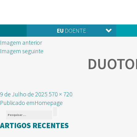
EU
DOENTE
Imagem anterior
Imagem seguinte
DUOTON
Publicado
Tamanho
9 de Julho de 2025
570 × 720
NAVEGAÇÃO
em
real
Publicado em
Homepage
Pesquisar
DE
Pesquisar
por:
ARTIGOS RECENTES
ARTIGOS