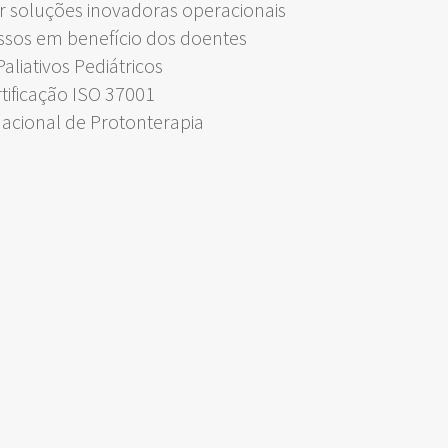
 soluções inovadoras operacionais
ssos em benefício dos doentes
liativos Pediátricos
rtificação ISO 37001
Nacional de Protonterapia