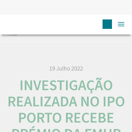
HOME
NÓS IPO
COMUNICAÇÃO
NOTÍCIAS
Togg
INVESTIGAÇÃO REALIZADA NO IPO PORTO RECEBE PRÉMIO DA
navi
FMUP
19 Julho 2022
INVESTIGAÇÃO
REALIZADA NO IPO
PORTO RECEBE