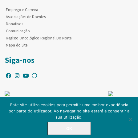
Emprego e Carreira
Associações de Doentes
Donativos
Comunicação
Registo Oncológico Regional Do Norte
Mapa do Site
Siga-nos
Este site utiliza cookies para permitir uma melhor experiência
por parte do utilizador. Ao navegar no site estará a consentir a
© Copyright IPO-PORTO. Todos os direitos reservados.
sua utilização.
OK
LINHA DIRETA
225 084 000