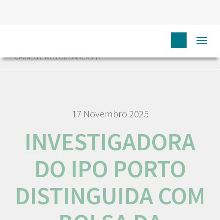
HOME
NÓS IPO
COMUNICAÇÃO
NOTÍCIAS
Togg
INVESTIGADORA DO IPO PORTO DISTINGUIDA COM BOLSA DA
navi
CARNEGIE MELLON UNIVERSITY
17 Novembro 2025
INVESTIGADORA
DO IPO PORTO
DISTINGUIDA COM