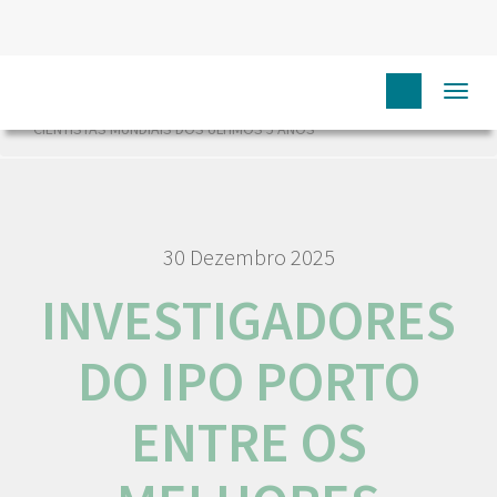
HOME
NÓS IPO
COMUNICAÇÃO
NOTÍCIAS
Togg
INVESTIGADORES DO IPO PORTO ENTRE OS MELHORES
navi
CIENTISTAS MUNDIAIS DOS ÚLTIMOS 5 ANOS
30 Dezembro 2025
INVESTIGADORES
DO IPO PORTO
ENTRE OS