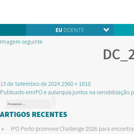
EU
DOENTE
Imagem seguinte
DC_
Publicado
Tamanho
13 de Setembro de 2024
2560 × 1810
NAVEGAÇÃO
em
real
Publicado em
IPO e autarquia juntos na sensibilização
Pesquisar
DE
Pesquisar
por:
ARTIGOS RECENTES
ARTIGOS
IPO Porto promove Challenge 2026 para encontrar