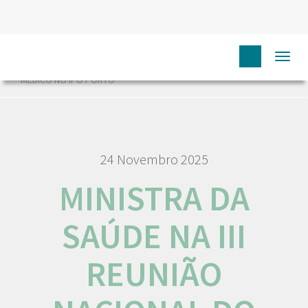
HOME
NÓS IPO
COMUNICAÇÃO
NOTÍCIAS
Togg
MINISTRA DA SAÚDE NA III REUNIÃO NACIONAL DO INTERNATO
navi
MÉDICO NO IPO PORTO
24 Novembro 2025
MINISTRA DA
SAÚDE NA III
REUNIÃO