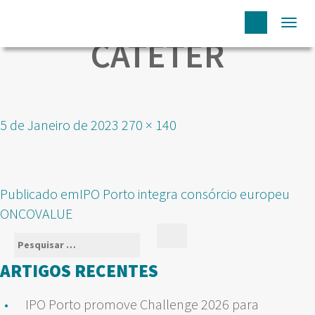
Togg
CATETER
navi
Publicado
Tamanho
5 de Janeiro de 2023
270 × 140
em
real
NAVEGAÇÃO
Publicado em
IPO Porto integra consórcio europeu
DE
ONCOVALUE
ARTIGOS
Pesquisar
Pesquisar
por:
ARTIGOS RECENTES
IPO Porto promove Challenge 2026 para