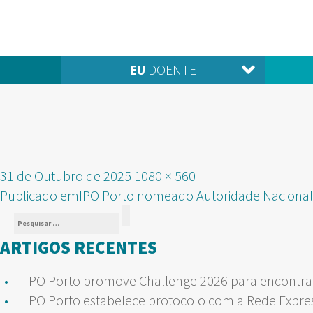
EU
DOENTE
Publicado
Tamanho
31 de Outubro de 2025
1080 × 560
NAVEGAÇÃO
em
real
Publicado em
IPO Porto nomeado Autoridade Naciona
Pesquisar
DE
Pesquisar
por:
ARTIGOS RECENTES
ARTIGOS
IPO Porto promove Challenge 2026 para encontrar
IPO Porto estabelece protocolo com a Rede Expre