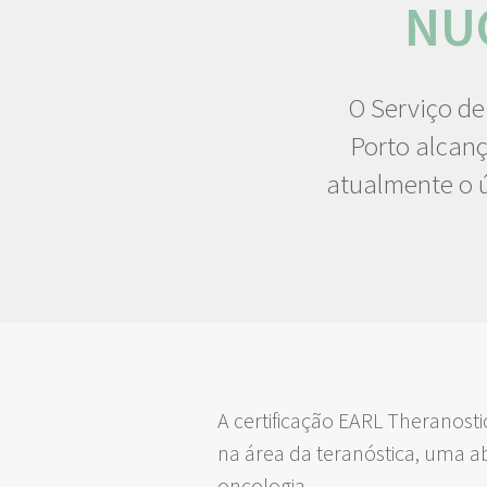
NUC
O Serviço de
Porto alcanç
atualmente o ú
A certificação EARL Theranost
na área da teranóstica, uma a
oncologia.