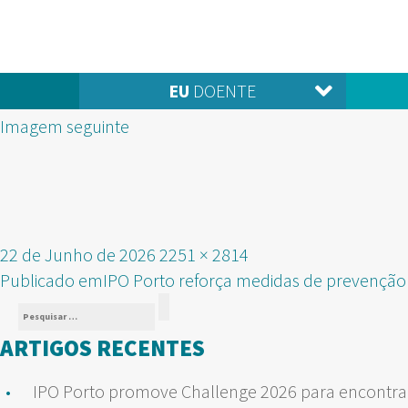
EU
DOENTE
Imagem seguinte
Publicado
Tamanho
22 de Junho de 2026
2251 × 2814
NAVEGAÇÃO
em
real
Publicado em
IPO Porto reforça medidas de prevenção
Pesquisar
DE
Pesquisar
por:
ARTIGOS RECENTES
ARTIGOS
IPO Porto promove Challenge 2026 para encontrar