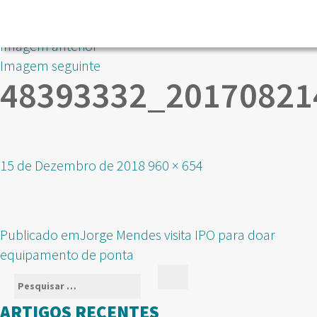
Imagem anterior
Imagem seguinte
48393332_20170821
Publicado
Tamanho
15 de Dezembro de 2018
960 × 654
em
real
NAVEGAÇÃO
Publicado em
Jorge Mendes visita IPO para doar
DE
equipamento de ponta
ARTIGOS
Pesquisar
Pesquisar
por:
ARTIGOS RECENTES