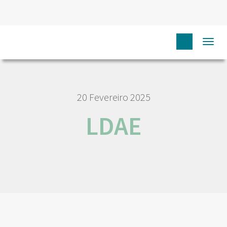
HOME
LDAE
Togg
navi
20 Fevereiro 2025
LDAE