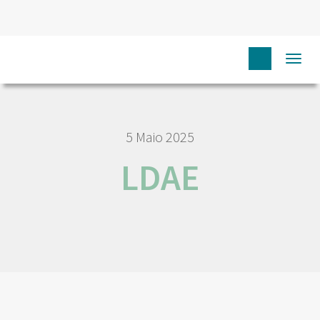
HOME
LDAE
Togg
navi
5 Maio 2025
LDAE