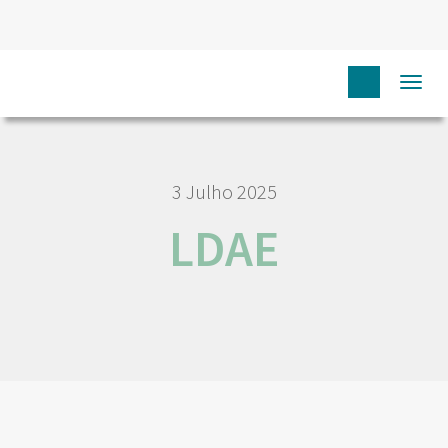
HOME
LDAE
Togg
navi
3 Julho 2025
LDAE