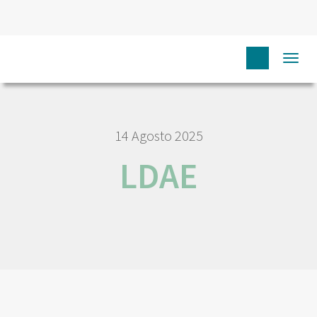
HOME
LDAE
Togg
navi
14 Agosto 2025
LDAE