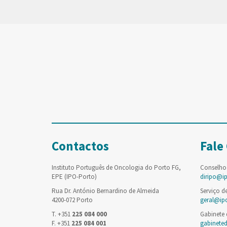
Contactos
Fale
Instituto Português de Oncologia do Porto FG,
Conselho
EPE (IPO-Porto)
diripo@i
Rua Dr. António Bernardino de Almeida
Serviço d
4200-072 Porto
geral@ip
T. +351
225 084 000
Gabinete
F. +351
225 084 001
gabinete