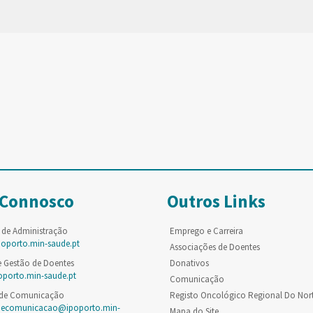
 Connosco
Outros Links
 de Administração
Emprego e Carreira
poporto.min-saude.pt
Associações de Doentes
e Gestão de Doentes
Donativos
oporto.min-saude.pt
Comunicação
 de Comunicação
Registo Oncológico Regional Do Nor
decomunicacao@ipoporto.min-
Mapa do Site