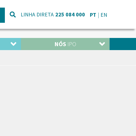
LINHA DIRETA
225 084 000
PT
EN
NÓS
IPO