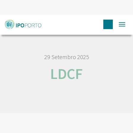
HOME
LDCF
Togg
navi
29 Setembro 2025
LDCF