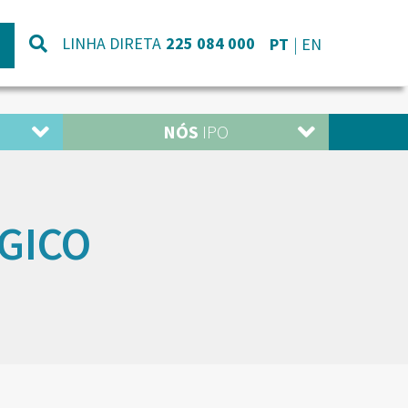
LINHA DIRETA
225 084 000
PT
EN
NÓS
IPO
GICO