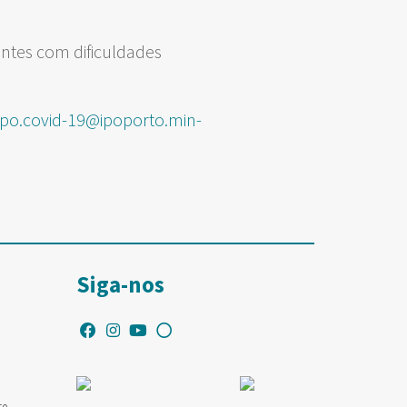
entes com dificuldades
.ipo.covid-19@ipoporto.min-
Siga-nos
te