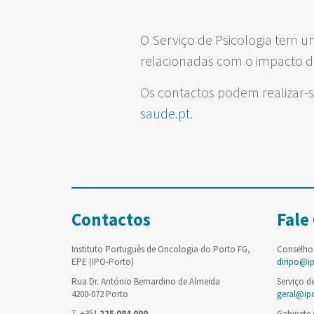
O Serviço de Psicologia tem u
relacionadas com o impacto 
Os contactos podem realizar-
saude.pt
.
Contactos
Fale
Instituto Português de Oncologia do Porto FG,
Conselho
EPE (IPO-Porto)
diripo@i
Rua Dr. António Bernardino de Almeida
Serviço d
4200-072 Porto
geral@ip
T. +351
225 084 000
Gabinete