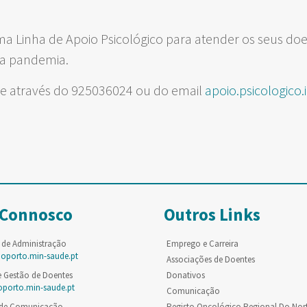
ma Linha de Apoio Psicológico para atender os seus do
da pandemia.
se através do 925036024 ou do email
apoio.psicologico
 Connosco
Outros Links
 de Administração
Emprego e Carreira
poporto.min-saude.pt
Associações de Doentes
e Gestão de Doentes
Donativos
oporto.min-saude.pt
Comunicação
 de Comunicação
Registo Oncológico Regional Do Nor