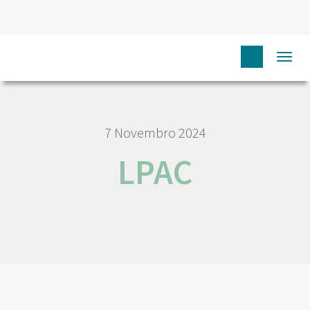
HOME
LPAC
Togg
navi
7 Novembro 2024
LPAC