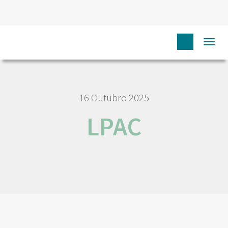
HOME
LPAC
Togg
navi
16 Outubro 2025
LPAC