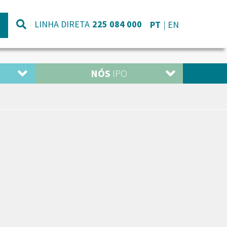
LINHA DIRETA
225 084 000
PT
EN
NÓS
IPO