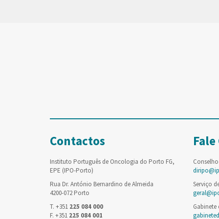
Contactos
Fale
Instituto Português de Oncologia do Porto FG,
Conselho
EPE (IPO-Porto)
diripo@i
Rua Dr. António Bernardino de Almeida
Serviço d
4200-072 Porto
geral@ip
T. +351
225 084 000
Gabinete
F. +351
225 084 001
gabinete