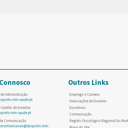
 Connosco
Outros Links
 de Administração
Emprego e Carreira
poporto.min-saude.pt
Associações de Doentes
e Gestão de Doentes
Donativos
oporto.min-saude.pt
Comunicação
 de Comunicação
Registo Oncológico Regional Do Nor
decomunicacao@ipoporto.min-
Mapa do Site